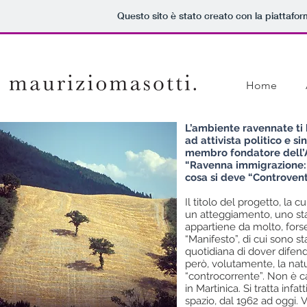
Questo sito è stato creato con la piattafo
Home
L’ambiente ravennate ti h
ad attivista politico e si
membro fondatore dell’As
“Ravenna immigrazione: un
cosa si deve “Controven
Il titolo del progetto, la 
un atteggiamento, uno s
appartiene da molto, forse
“Manifesto”, di cui sono s
quotidiana di dover difend
però, volutamente, la na
“controcorrente”. Non è c
in Martinica.
Si tratta infa
spazio, dal 1962 ad oggi.
V