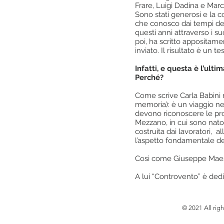
Frare, Luigi Dadina e Marc
Sono stati generosi e la co
che conosco dai tempi del
questi anni attraverso i suo
poi, ha scritto appositame
inviato. Il risultato è un 
Infatti, e questa è l’ul
Perché?
Come scrive Carla Babini 
memoria): è un viaggio ne
devono riconoscere le prop
Mezzano, in cui sono nato,
costruita dai lavoratori, a
l’aspetto fondamentale d
Così come Giuseppe Maestri
A lui “Controvento” è dedi
© 2021 All righ