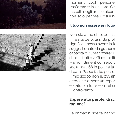
momenti, luoghi, persone,
trasformare in un libro. Ci
raccolti negli anni e alcu
non solo per me. Così è n
Il tuo non essere un fot
Non sta a me dirlo, per al
In realtà però, la sfida p
significati possa avere la 
suggestionato da grandi mae
capacità di “umanizzare” i
dimenticati o a Giacomelli
Ma non dimentico i réport
sociali dal ‘68 in poi, né
dream. Posso farlo, posso 
Il mio scopo non è, ovvia
credo, né essere un report
è stato più forte e sintet
“Controvento”.
Eppure alle parole, di sc
ragione?
Le immagini scelte hanno 